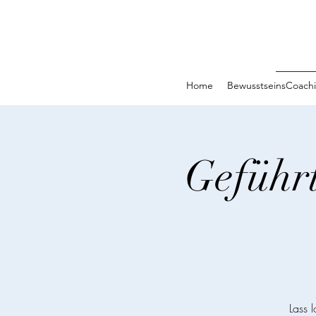
Home
BewusstseinsCoach
Geführt
Lass 