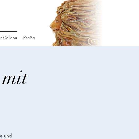
r Caliana
Preise
 mit
he und