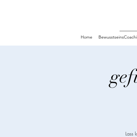
Home
BewusstseinsCoach
gef
Lass 