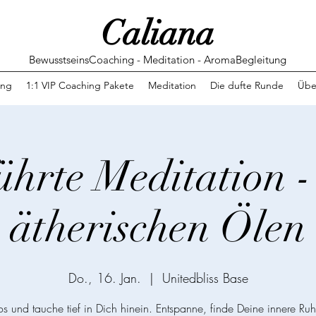
Caliana
BewusstseinsCoaching - Meditation - AromaBegleitung
ing
1:1 VIP Coaching Pakete
Meditation
Die dufte Runde
Übe
ührte Meditation -
ätherischen Ölen
Do., 16. Jan.
  |  
Unitedbliss Base
los und tauche tief in Dich hinein. Entspanne, finde Deine innere Ru